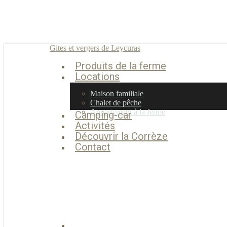
Skip
to
main
content
Gites et vergers de Leycuras
Produits de la ferme
Menu
Locations
Maison familiale
Chalet de pêche
Appartement à la ferme
Camping-car
Activités
Découvrir la Corrèze
Contact