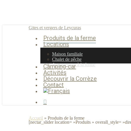
Skip
to
main
content
Gites et vergers de Leycuras
Produits de la ferme
Menu
Locations
Maison familiale
Chalet de pêche
Appartement à la ferme
Camping-car
Activités
Découvrir la Corrèze
Contact
facebook
Accueil
»
Produits de la ferme
[nectar_slider location= »Produits » overall_style= »dir